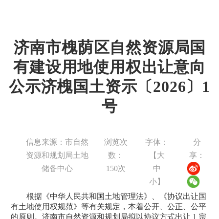
济南市槐荫区自然资源局国
有建设用地使用权出让意向
公示济槐国土资示〔2026〕1
号
信息来源：市自然
浏览次
字体：
分
资源和规划局土地
数：
【
大
享：
储备中心
150
次
中
小
】
根据《中华人民共和国土地管理法》、《协议出让国
有土地使用权规范》等有关规定，本着公开、公正、公平
的原则。济南市自然资源和规划局拟以协议方式出让
1
宗