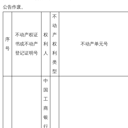
公告作废。
不
动
不动产权证
权
产
序
书或不动产
利
权
不动产单元号
号
登记证明号
人
利
类
型
中
国
工
商
银
行