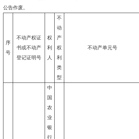
公告作废。
不
动
不动产权证
权
产
序
书或不动产
利
权
不动产单元号
号
登记证明号
人
利
类
型
中
国
农
业
银
行