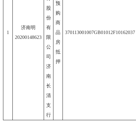
预
股
购
份
商
济南明
有
1
品
370113001007GB01012F10162037
20200148623
限
房
公
抵
司
押
济
南
长
清
支
行